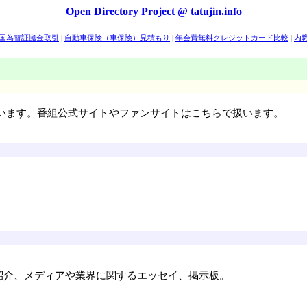
Open Directory Project @ tatujin.info
外国為替証拠金取引
|
自動車保険（車保険）見積もり
|
年会費無料クレジットカード比較
|
内
ム
|
イー・トレード証券
|
楽天証券
|
マネックス・ビーンズ証券
|
松井証券
|
ライブドア証券
ジオ で扱います。番組公式サイトやファンサイトはこちらで扱います。
紹介、メディアや業界に関するエッセイ、掲示板。