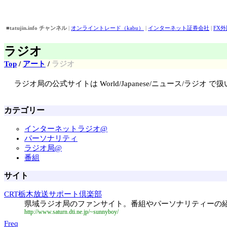
■tatujin.info チャンネル
|
オンライントレード（kabu）
|
インターネット証券会社
|
FX
■おすすめピックアップ！
|
バイト情報
||
アイドル画像・壁紙・動画検索
||
外為どっとコ
ラジオ
Top
/
アート
/
ラジオ
ラジオ局の公式サイトは World/Japanese/ニュース/ラ
カテゴリー
インターネットラジオ@
パーソナリティ
ラジオ局@
番組
サイト
CRT栃木放送サポート倶楽部
県域ラジオ局のファンサイト。番組やパーソナリティーの
http://www.saturn.dti.ne.jp/~sunnyboy/
Freq