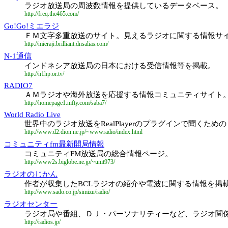
ラジオ放送局の周波数情報を提供しているデータベース。
http://freq.the465.com/
Go!Go!ミエラジ
ＦＭ文字多重放送のサイト。見えるラジオに関する情報サイ
http://mieraji.brilliant.dnsalias.com/
N-1通信
インドネシア放送局の日本における受信情報等を掲載。
http://n1hp.or.tv/
RADIO7
ＡＭラジオや海外放送を応援する情報コミュニティサイト
http://homepage1.nifty.com/saba7/
World Radio Live
世界中のラジオ放送をRealPlayerのプラグインで聞く
http://www.d2.dion.ne.jp/~wwwradio/index.html
コミュニティfm最新開局情報
コミュニティFM放送局の総合情報ページ。
http://www2s.biglobe.ne.jp/~unit973/
ラジオのじかん
作者が収集したBCLラジオの紹介や電波に関する情報を掲
http://www.sado.co.jp/simizu/radio/
ラジオセンター
ラジオ局や番組、ＤＪ・パーソナリティーなど、ラジオ関
http://radios.jp/