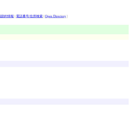
職節約情報
|
電話番号/住所検索
|
Open Directory
|
|
オリックス証券
|