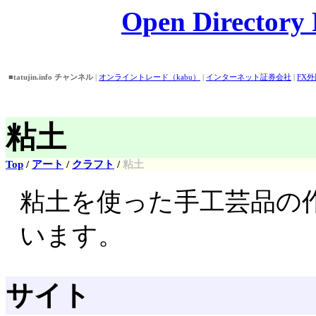
Open Directory P
■tatujin.info チャンネル
|
オンライントレード（kabu）
|
インターネット証券会社
|
FX
話番号/住所検索
|
Open Directory
|
■おすすめピックアップ！
|
バイト情報
||
アイドル画像・壁紙・動画検索
||
外為どっとコ
券
|
粘土
Top
/
アート
/
クラフト
/
粘土
粘土を使った手工芸品の
います。
サイト