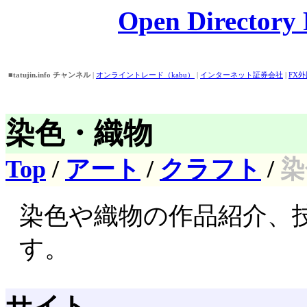
Open Directory P
■tatujin.info チャンネル
|
オンライントレード（kabu）
|
インターネット証券会社
|
FX
話番号/住所検索
|
Open Directory
|
■おすすめピックアップ！
|
バイト情報
||
アイドル画像・壁紙・動画検索
||
外為どっとコ
券
|
染色・織物
Top
/
アート
/
クラフト
/
染
染色や織物の作品紹介、
す。
サイト