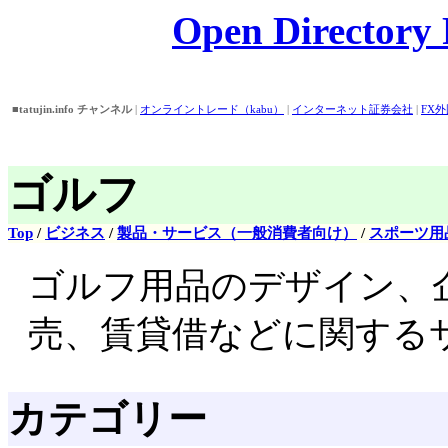
Open Directory P
■tatujin.info チャンネル
|
オンライントレード（kabu）
|
インターネット証券会社
|
FX
話番号/住所検索
|
Open Directory
|
■おすすめピックアップ！
|
バイト情報
||
アイドル画像・壁紙・動画検索
||
外為どっとコ
券
|
ゴルフ
Top
/
ビジネス
/
製品・サービス（一般消費者向け）
/
スポーツ用
ゴルフ用品のデザイン、
売、賃貸借などに関する
カテゴリー