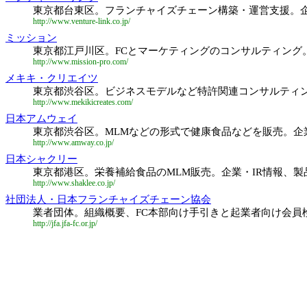
東京都台東区。フランチャイズチェーン構築・運営支援。企
http://www.venture-link.co.jp/
ミッション
東京都江戸川区。FCとマーケティングのコンサルティング
http://www.mission-pro.com/
メキキ・クリエイツ
東京都渋谷区。ビジネスモデルなど特許関連コンサルティ
http://www.mekikicreates.com/
日本アムウェイ
東京都渋谷区。MLMなどの形式で健康食品などを販売。企
http://www.amway.co.jp/
日本シャクリー
東京都港区。栄養補給食品のMLM販売。企業・IR情報、
http://www.shaklee.co.jp/
社団法人・日本フランチャイズチェーン協会
業者団体。組織概要、FC本部向け手引きと起業者向け会員
http://jfa.jfa-fc.or.jp/