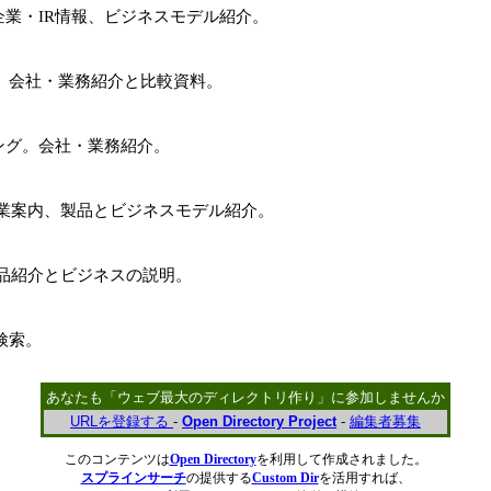
業・IR情報、ビジネスモデル紹介。
。会社・業務紹介と比較資料。
ング。会社・業務紹介。
業案内、製品とビジネスモデル紹介。
製品紹介とビジネスの説明。
検索。
あなたも「ウェブ最大のディレクトリ作り」に参加しませんか
URLを登録する
-
Open Directory Project
-
編集者募集
このコンテンツは
Open Directory
を利用して作成されました。
スプラインサーチ
の提供する
Custom Dir
を活用すれば、