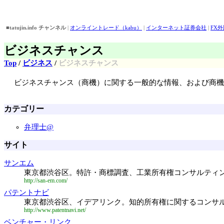
■tatujin.info チャンネル
|
オンライントレード（kabu）
|
インターネット証券会社
|
FX
■おすすめピックアップ！
|
バイト情報
||
アイドル画像・壁紙・動画検索
||
外為どっとコ
ビジネスチャンス
Top
/
ビジネス
/
ビジネスチャンス
ビジネスチャンス（商機）に関する一般的な情報、および商機
カテゴリー
弁理士@
サイト
サンエム
東京都渋谷区。特許・商標調査、工業所有権コンサルティ
http://san-em.com/
パテントナビ
東京都渋谷区、イデアリンク。知的所有権に関するコンサ
http://www.patentnavi.net/
ベンチャー・リンク