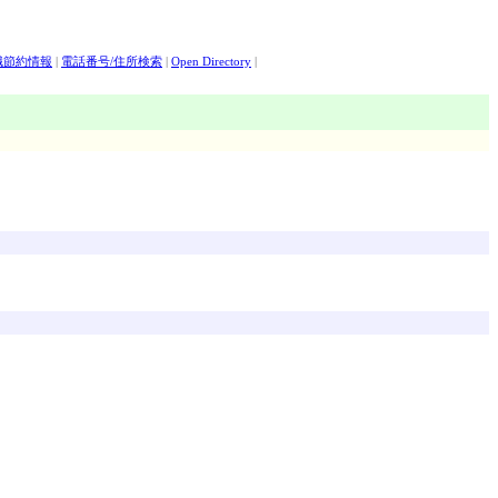
職節約情報
|
電話番号/住所検索
|
Open Directory
|
|
オリックス証券
|