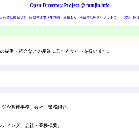
Open Directory Project @ tatujin.info
外国為替証拠金取引
|
自動車保険（車保険）見積もり
|
年会費無料クレジットカード比較
|
内
ム
|
イー・トレード証券
|
楽天証券
|
マネックス・ビーンズ証券
|
松井証券
|
ライブドア証券
の提供・紹介などの産業に関するサイトを扱います。
ングや関連事務。会社・業務紹介。
ルティング。会社・業務概要。