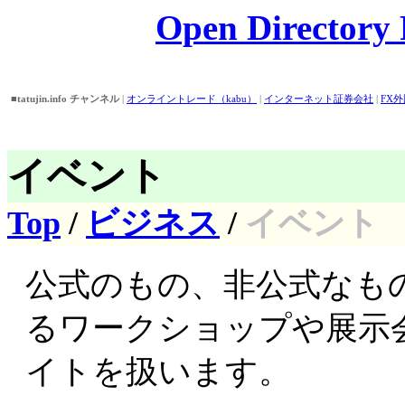
Open Directory P
■tatujin.info チャンネル
|
オンライントレード（kabu）
|
インターネット証券会社
|
FX
話番号/住所検索
|
Open Directory
|
■おすすめピックアップ！
|
バイト情報
||
アイドル画像・壁紙・動画検索
||
外為どっとコ
券
|
イベント
Top
/
ビジネス
/
イベント
公式のもの、非公式なも
るワークショップや展示
イトを扱います。