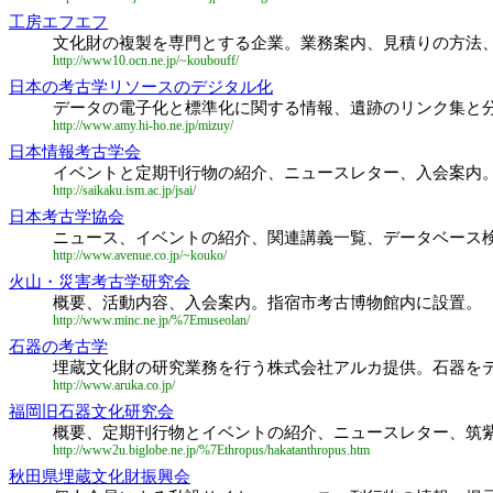
工房エフエフ
文化財の複製を専門とする企業。業務案内、見積りの方法
http://www10.ocn.ne.jp/~koubouff/
日本の考古学リソースのデジタル化
データの電子化と標準化に関する情報、遺跡のリンク集と
http://www.amy.hi-ho.ne.jp/mizuy/
日本情報考古学会
イベントと定期刊行物の紹介、ニュースレター、入会案内
http://saikaku.ism.ac.jp/jsai/
日本考古学協会
ニュース、イベントの紹介、関連講義一覧、データベース
http://www.avenue.co.jp/~kouko/
火山・災害考古学研究会
概要、活動内容、入会案内。指宿市考古博物館内に設置。
http://www.minc.ne.jp/%7Emuseolan/
石器の考古学
埋蔵文化財の研究業務を行う株式会社アルカ提供。石器を
http://www.aruka.co.jp/
福岡旧石器文化研究会
概要、定期刊行物とイベントの紹介、ニュースレター、筑
http://www2u.biglobe.ne.jp/%7Ethropus/hakatanthropus.htm
秋田県埋蔵文化財振興会