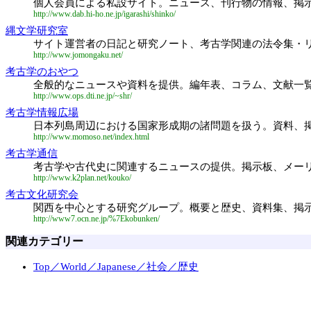
個人会員による私設サイト。ニュース、刊行物の情報、掲
http://www.dab.hi-ho.ne.jp/igarashi/shinko/
縄文学研究室
サイト運営者の日記と研究ノート、考古学関連の法令集・
http://www.jomongaku.net/
考古学のおやつ
全般的なニュースや資料を提供。編年表、コラム、文献一
http://www.ops.dti.ne.jp/~shr/
考古学情報広場
日本列島周辺における国家形成期の諸問題を扱う。資料、
http://www.momoso.net/index.html
考古学通信
考古学や古代史に関連するニュースの提供。掲示板、メー
http://www.k2plan.net/kouko/
考古文化研究会
関西を中心とする研究グループ。概要と歴史、資料集、掲
http://www7.ocn.ne.jp/%7Ekobunken/
関連カテゴリー
Top／World／Japanese／社会／歴史