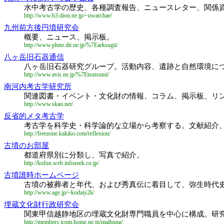
水中考古学の歴史、各種調査報告、ニュースレター、関係
http://www.h3.dion.ne.jp/~uwarchae/
九州前方後円墳研究会
概要、ニュース、掲示板。
http://www.pluto.dti.ne.jp/%7Earksugii/
八ヶ岳旧石器通信
八ヶ岳旧石器研究グループ。活動内容、遺跡と自然環境に
http://www.avis.ne.jp/%7Etsutsumi/
南河内考古学研究所
関連図書・イベント・文化財の情報、コラム、掲示板、リ
http://www.skao.net/
反省的メタ考古学
考古学を科学史・科学論的な立場から考察する。文献紹介
http://freezone.kakiko.com/reflexion/
古墳のお部屋
都道府県別に分類し、写真で紹介。
http://kofun.web.infoseek.co.jp/
古墳誰時ホームページ
古墳の被葬者と年代、および秀真伝に着目して、弥生時代
http://www.age.jp/~kodaiy2k/
埋蔵文化財行政研究会
関東甲信越静地区の埋蔵文化財専門職員を中心に構成。研
http://members.jcom.home.ne.jp/maibung/