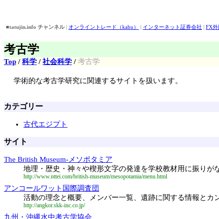
■tatujin.info チャンネル
|
オンライントレード（kabu）
|
インターネット証券会社
|
FX
■おすすめピックアップ！
|
バイト情報
||
アイドル画像・壁紙・動画検索
||
外為どっとコ
考古学
Top
/
科学
/
社会科学
/
考古学
学術的な考古学研究に関連するサイトを扱います。
カテゴリー
古代エジプト
サイト
The British Museum-メソポタミア
地理・歴史・神々や楔形文字の発達を学校教材用に振りが
http://www.nttei.com/british-museum/mesopotamia/menu.html
アンコールワット国際調査団
活動の理念と概要、メンバー一覧、遺跡に関する情報とカ
http://angkor.skk-inc.co.jp/
九州・沖縄水中考古学協会