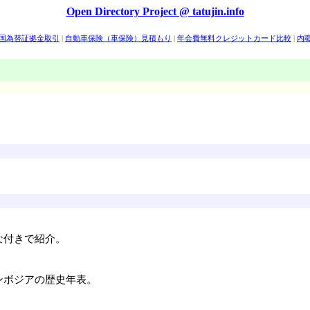
Open Directory Project @ tatujin.info
外国為替証拠金取引
|
自動車保険（車保険）見積もり
|
年会費無料クレジットカード比較
|
内
ム
|
イー・トレード証券
|
楽天証券
|
マネックス・ビーンズ証券
|
松井証券
|
ライブドア証券
な付きで紹介。
ンボジアの歴史年表。