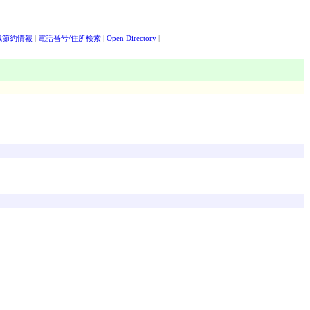
職節約情報
|
電話番号/住所検索
|
Open Directory
|
|
オリックス証券
|