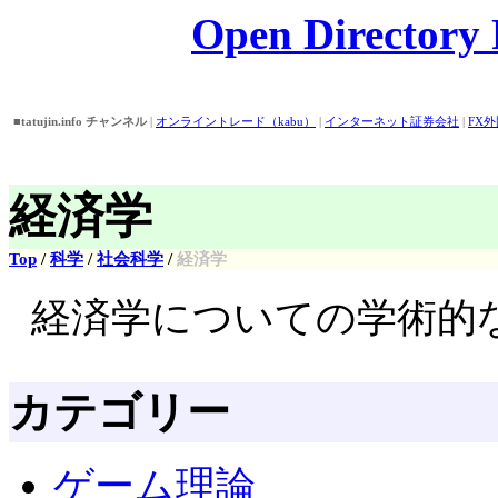
Open Directory P
■tatujin.info チャンネル
|
オンライントレード（kabu）
|
インターネット証券会社
|
FX
話番号/住所検索
|
Open Directory
|
■おすすめピックアップ！
|
バイト情報
||
アイドル画像・壁紙・動画検索
||
外為どっとコ
券
|
経済学
Top
/
科学
/
社会科学
/
経済学
経済学についての学術的
カテゴリー
ゲーム理論